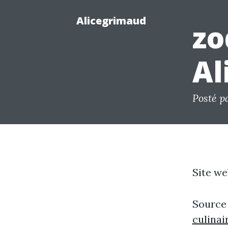
Alicegrimaud
zo
Al
Posté p
Site we
Source
culina