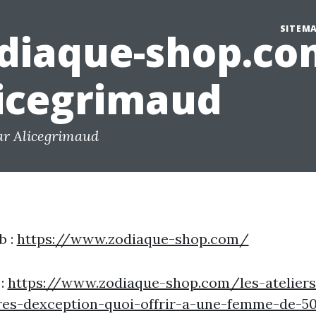
SITEM
diaque-shop.co
icegrimaud
ar Alicegrimaud
b :
https://www.zodiaque-shop.com/
 :
https://www.zodiaque-shop.com/les-ateliers
ires-dexception-quoi-offrir-a-une-femme-de-5