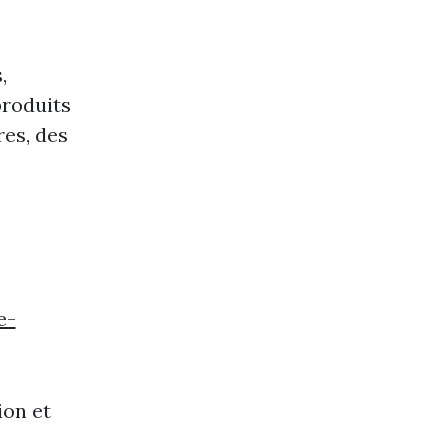
,
produits
res, des
e-
ion et