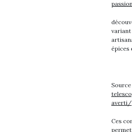
passio
découve
variant
artisan
épices 
Source
telesc
averti/
Ces com
permett